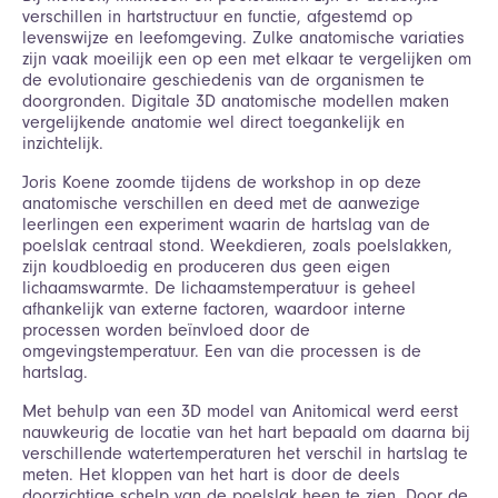
verschillen in hartstructuur en functie, afgestemd op
levenswijze en leefomgeving. Zulke anatomische variaties
zijn vaak moeilijk een op een met elkaar te vergelijken om
de evolutionaire geschiedenis van de organismen te
doorgronden. Digitale 3D anatomische modellen maken
vergelijkende anatomie wel direct toegankelijk en
inzichtelijk.
Joris Koene zoomde tijdens de workshop in op deze
anatomische verschillen en deed met de aanwezige
leerlingen een experiment waarin de hartslag van de
poelslak centraal stond. Weekdieren, zoals poelslakken,
zijn koudbloedig en produceren dus geen eigen
lichaamswarmte. De lichaamstemperatuur is geheel
afhankelijk van externe factoren, waardoor interne
processen worden beïnvloed door de
omgevingstemperatuur. Een van die processen is de
hartslag.
Met behulp van een 3D model van Anitomical werd eerst
nauwkeurig de locatie van het hart bepaald om daarna bij
verschillende watertemperaturen het verschil in hartslag te
meten. Het kloppen van het hart is door de deels
doorzichtige schelp van de poelslak heen te zien. Door de