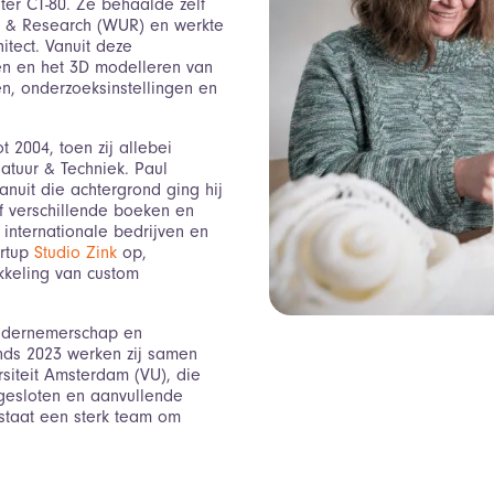
er CT-80. Ze behaalde zelf
y & Research (WUR) en werkte
itect. Vanuit deze
eren en het 3D modelleren van
ten, onderzoeksinstellingen en
 2004, toen zij allebei
atuur & Techniek. Paul
nuit die achtergrond ging hij
ef verschillende boeken en
 internationale bedrijven en
artup
Studio Zink
op,
kkeling van custom
ondernemerschap en
inds 2023 werken zij samen
rsiteit Amsterdam (VU), die
ngesloten en aanvullende
staat een sterk team om