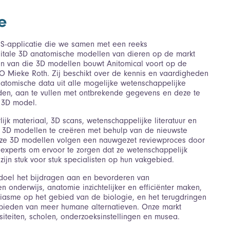
e
aaS-applicatie die we samen met een reeks
gitale 3D anatomische modellen van dieren op de markt
n van die 3D modellen bouwt Anitomical voort op de
O Mieke Roth. Zij beschikt over de kennis en vaardigheden
natomische data uit alle mogelijke wetenschappelijke
den, aan te vullen met ontbrekende gegevens en deze te
 3D model.
ijk materiaal, 3D scans, wetenschappelijke literatuur en
 3D modellen te creëren met behulp van de nieuwste
onze 3D modellen volgen een nauwgezet reviewproces door
experts om ervoor te zorgen dat ze wetenschappelijk
zijn stuk voor stuk specialisten op hun vakgebied.
 doel het bijdragen aan en bevorderen van
 onderwijs, anatomie inzichtelijker en efficiënter maken,
siasme op het gebied van de biologie, en het terugdringen
nbieden van meer humane alternatieven. Onze markt
siteiten, scholen, onderzoeksinstellingen en musea.