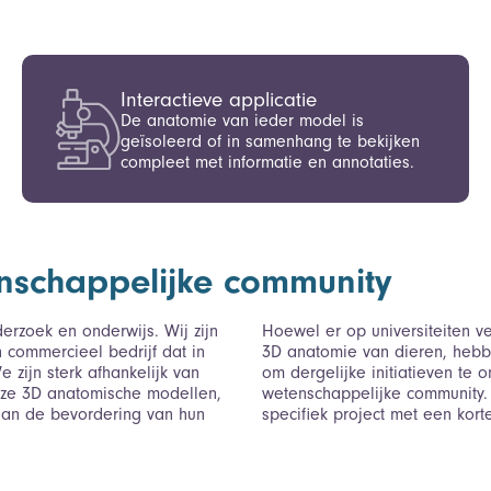
Interactieve applicatie
De anatomie van ieder model is
geïsoleerd of in samenhang te bekijken
compleet met informatie en annotaties.
schappelijke community
rzoek en onderwijs. Wij zijn
Hoewel er op universiteiten ve
 commercieel bedrijf dat in
3D anatomie van dieren, hebbe
zijn sterk afhankelijk van
om dergelijke initiatieven te
nze 3D anatomische modellen,
wetenschappelijke community. A
aan de bevordering van hun
specifiek project met een kort