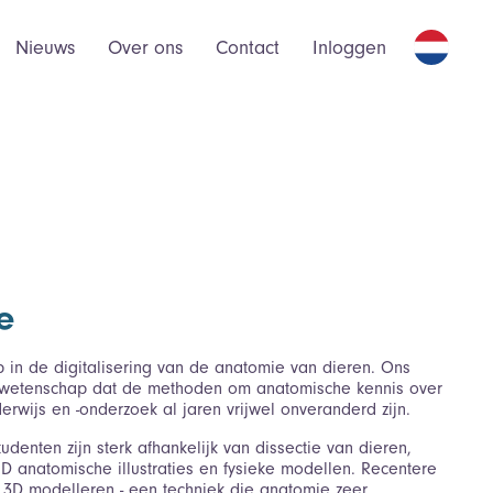
Nieuws
Over ons
Contact
Inloggen
e
p in de digitalisering van de anatomie van dieren. Ons
de wetenschap dat de methoden om anatomische kennis over
erwijs en -onderzoek al jaren vrijwel onveranderd zijn.
denten zijn sterk afhankelijk van dissectie van dieren,
D anatomische illustraties en fysieke modellen. Recentere
n 3D modelleren - een techniek die anatomie zeer