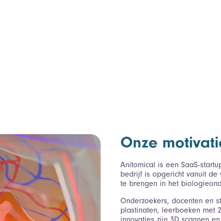
Onze motivati
Anitomical is een SaaS-startu
bedrijf is opgericht vanuit 
te brengen in het biologieond
Onderzoekers, docenten en stu
plastinaten, leerboeken met 2
innovaties zijn 3D scannen e