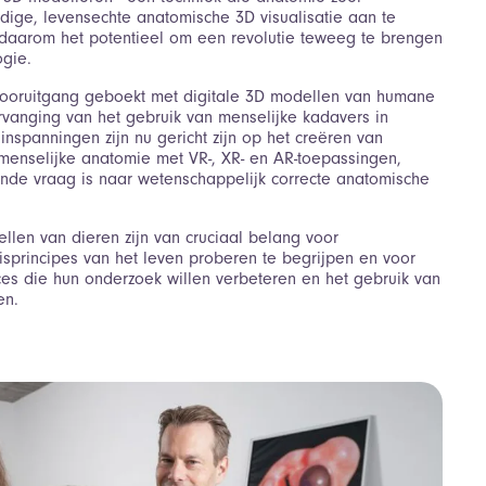
dige, levensechte anatomische 3D visualisatie aan te
daarom het potentieel om een ​​revolutie teweeg te brengen
ogie.
 vooruitgang geboekt met digitale 3D modellen van humane
rvanging van het gebruik van menselijke kadavers in
inspanningen zijn nu gericht zijn op het creëren van
menselijke anatomie met VR-, XR- en AR-toepassingen,
iende vraag is naar wetenschappelijk correcte anatomische
llen van dieren zijn van cruciaal belang voor
isprincipes van het leven proberen te begrijpen en voor
ces die hun onderzoek willen verbeteren en het gebruik van
en.