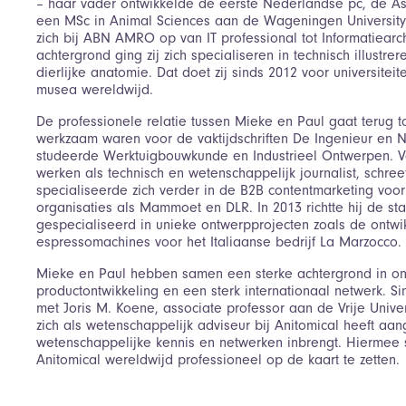
– haar vader ontwikkelde de eerste Nederlandse pc, de Ast
een MSc in Animal Sciences aan de Wageningen Universit
zich bij ABN AMRO op van IT professional tot Informatiearch
achtergrond ging zij zich specialiseren in technisch illustr
dierlijke anatomie. Dat doet zij sinds 2012 voor universitei
musea wereldwijd.
De professionele relatie tussen Mieke en Paul gaat terug tot
werkzaam waren voor de vaktijdschriften De Ingenieur en N
studeerde Werktuigbouwkunde en Industrieel Ontwerpen. Va
werken als technisch en wetenschappelijk journalist, schre
specialiseerde zich verder in de B2B contentmarketing voor
organisaties als Mammoet en DLR. In 2013 richtte hij de st
gespecialiseerd in unieke ontwerpprojecten zoals de ontwi
espressomachines voor het Italiaanse bedrijf La Marzocco.
Mieke en Paul hebben samen een sterke achtergrond in 
productontwikkeling en een sterk internationaal netwerk. S
met Joris M. Koene, associate professor aan de Vrije Unive
zich als wetenschappelijk adviseur bij Anitomical heeft aa
wetenschappelijke kennis en netwerken inbrengt. Hiermee 
Anitomical wereldwijd professioneel op de kaart te zetten.